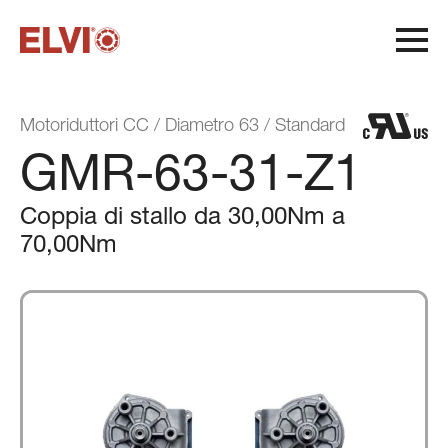
M
o
t
o
r
i
d
u
t
t
o
r
i
C
C
/
D
i
a
m
e
t
r
o
6
3
/
S
t
a
n
d
a
r
d
GMR-63-31-Z1
Coppia di stallo da 30,00Nm a
70,00Nm
Ciclo di produzione
Qualità e flessibilità
Sostenibilità
Certificazioni di sistema