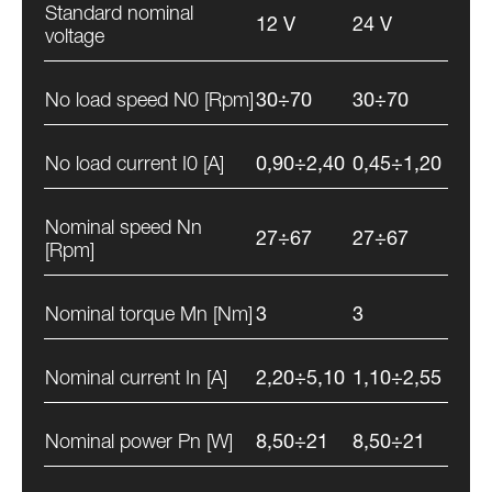
Standard nominal
12 V
24 V
voltage
No load speed N0 [Rpm]
30÷70
30÷70
No load current I0 [A]
0,90÷2,40
0,45÷1,20
Nominal speed Nn
27÷67
27÷67
[Rpm]
Nominal torque Mn [Nm]
3
3
Nominal current In [A]
2,20÷5,10
1,10÷2,55
Nominal power Pn [W]
8,50÷21
8,50÷21