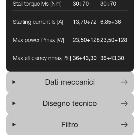
Stall torque Ms [Nm]
30÷70
30÷70
Starting current Is [A]
13,70÷72
6,85÷36
Max power Pmax [W]
23,50÷128
23,50÷128
Max efficiency ηmax [%]
36÷43,30
36÷43,30
Dati meccanici
Disegno tecnico
Filtro