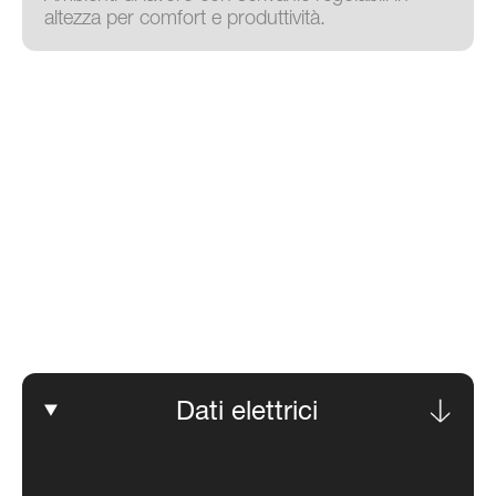
Sistemi di Apertura
Motori elettrici DC per sistemi di apertura:
comfort e sicurezza in applicazioni di
automazione cancelli e serrande.
Vending
Macchine da caffè, yogurt, pasticceria,
smielatori e spremiagrumi efficienti e produttivi.
Dati elettrici