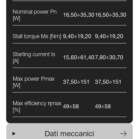
Nominal power Pn
16,50÷35,30
16,50÷35,30
[W]
Stall torque Ms [Nm]
9,40÷19,20
9,40÷19,20
Starting current Is
15,60÷61,40
7,80÷30,70
[A]
Max power Pmax
37,50÷151
37,50÷151
[W]
Max efficiency ηmax
49÷58
49÷58
[%]
Dati meccanici