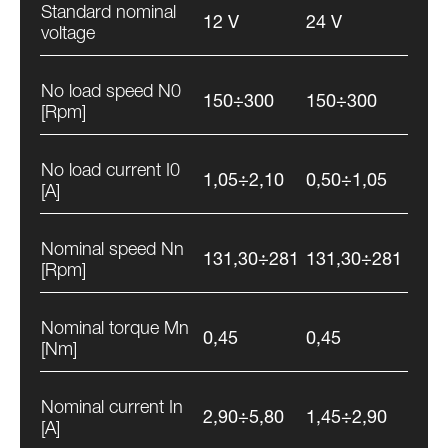
Standard nominal
12 V
24 V
voltage
No load speed N0
150÷300
150÷300
[Rpm]
No load current I0
1,05÷2,10
0,50÷1,05
[A]
Nominal speed Nn
131,30÷281
131,30÷281
[Rpm]
Nominal torque Mn
0,45
0,45
[Nm]
Nominal current In
2,90÷5,80
1,45÷2,90
[A]