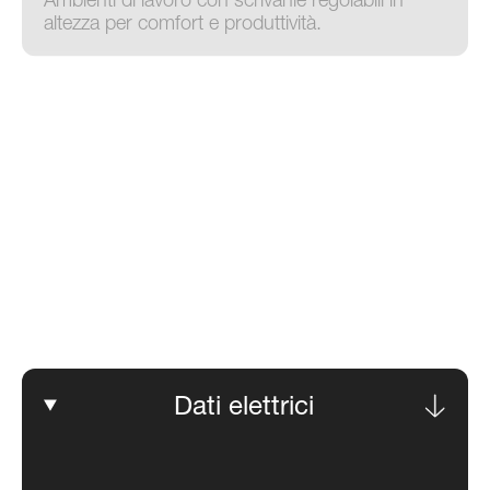
Sistemi di Apertura
Motori elettrici DC per sistemi di apertura:
comfort e sicurezza in applicazioni di
automazione cancelli e serrande.
Vending
Macchine da caffè, yogurt, pasticceria,
smielatori e spremiagrumi efficienti e produttivi.
Dati elettrici