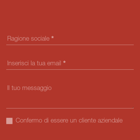
Hai domande? Il nostro team tecnico è a tua
disposizione per ogni tua esigenza.
Contact
Us
Ragione sociale
*
Inserisci la tua email
*
Il tuo messaggio
Confermo di essere un cliente aziendale