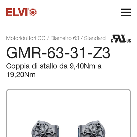
M
o
t
o
r
i
d
u
t
t
o
r
i
C
C
/
D
i
a
m
e
t
r
o
6
3
/
S
t
a
n
d
a
r
d
GMR-63-31-Z3
Coppia di stallo da 9,40Nm a
19,20Nm
Ciclo di produzione
Qualità e flessibilità
Sostenibilità
Certificazioni di sistema